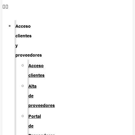
Acceso
clientes
y
proveedores
Acceso
clientes
Alta
de
proveedores
Portal
de