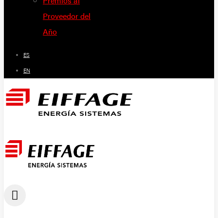
Premios al
Proveedor del
Año
ES
EN