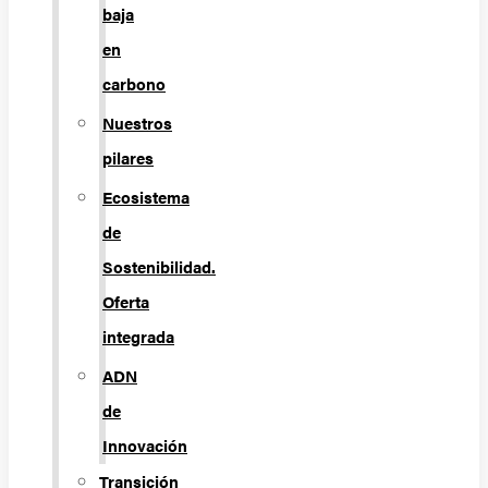
baja
en
carbono
Nuestros
pilares
Ecosistema
de
Sostenibilidad.
Oferta
integrada
ADN
de
Innovación
Transición