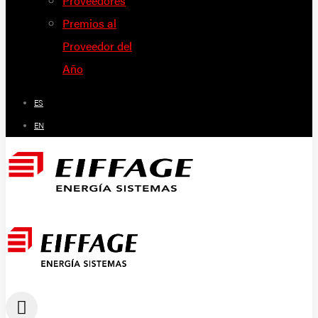
Proveedores
Premios al
Proveedor del
Año
ES
EN