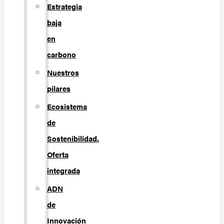
Estrategia
baja
en
carbono
Nuestros
pilares
Ecosistema
de
Sostenibilidad.
Oferta
integrada
ADN
de
Innovación