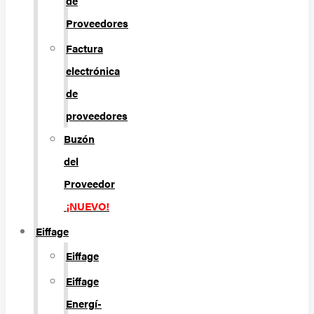
de
Proveedores
Factura
electrónica
de
proveedores
Buzón
del
Proveedor
¡NUEVO!
Eiffage
Eiffage
Eiffage
Energí­