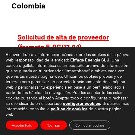
Colombia
Solicitud de alta de proveedor
(formato F-PGI17-04)
Bienvenida/o a la información básica sobre las cookies de la página
web responsabilidad de la entidad:
Eiffage Energía SLU
. Una
cookie o galleta informática es un pequeño archivo de información
que se guarda en tu ordenador, “smartphone” o tableta cada vez
que visitas nuestra página web. Utilizamos cookies propias y de
terceros para garantizar un correcto funcionamiento de la página
Condiciones Generales de
web y personalizar tu experiencia en base a un perfil elaborado a
compra para la adquisición de
partir de tus hábitos de navegación. Puedes aceptar todas estas
cookies pulsando el botón Aceptar todo o configurarlas o rechazar
bienes y productos (Colombia)
su uso clicando en el apartado
configurar cookies
.
Si quieres más
información, consulta la
política de cookies
de nuestra página
(formato F-PGI09-03-L Rev. 00)
web.
[Solo proveedores de bienes y
Aceptar todo
Rechazar
Configurar cookies
productos]