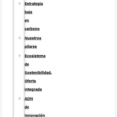
Estrategia
baja
en
carbono
Nuestros
pilares
Ecosistema
de
Sostenibilidad.
Oferta
integrada
ADN
de
Innovación