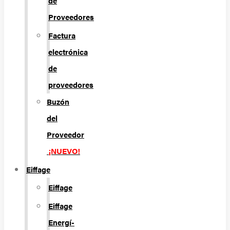
de
Proveedores
Factura
electrónica
de
proveedores
Buzón
del
Proveedor
¡NUEVO!
Eiffage
Eiffage
Eiffage
Energí­