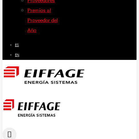
Proveedores
Premios al
Proveedor del
Año
ES
EN