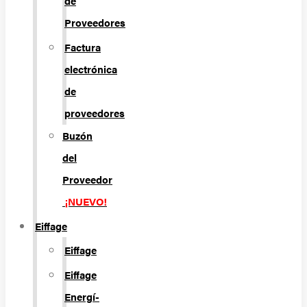
de
Proveedores
Factura
electrónica
de
proveedores
Buzón
del
Proveedor
¡NUEVO!
Eiffage
Eiffage
Eiffage
Energí­