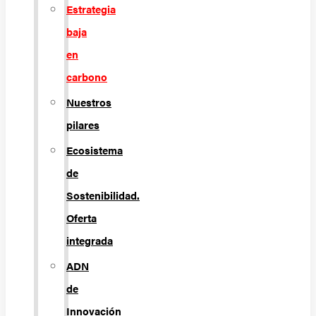
Estrategia
baja
en
carbono
Nuestros
pilares
Ecosistema
de
Sostenibilidad.
Oferta
integrada
ADN
de
Innovación