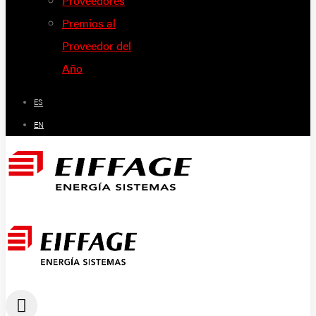
Proveedores
Premios al
Proveedor del
Año
ES
EN