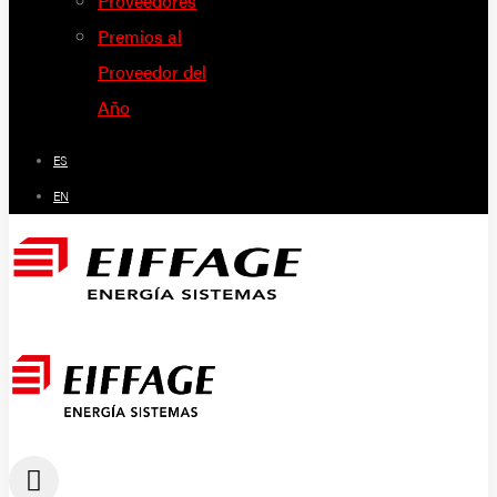
Proveedores
Premios al
Proveedor del
Año
ES
EN