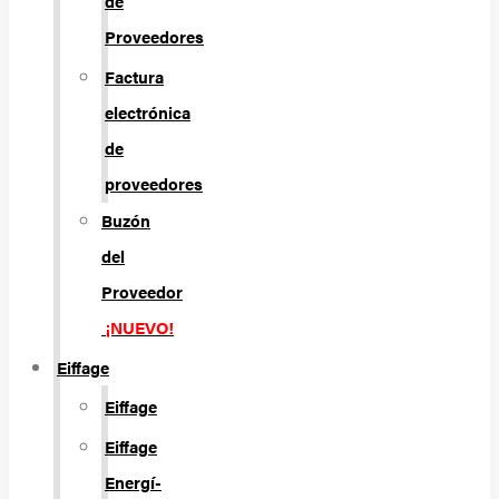
de
Proveedores
Factura
electrónica
de
proveedores
Buzón
del
Proveedor
¡NUEVO!
Eiffage
Eiffage
Eiffage
Energí­