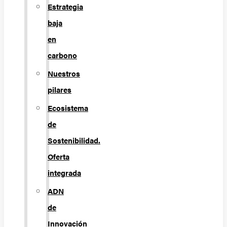
Estrategia
baja
en
carbono
Nuestros
pilares
Ecosistema
de
Sostenibilidad.
Oferta
integrada
ADN
de
Innovación