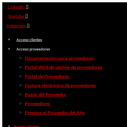
Saltar
Linkedin
al
Youtube
contenido
Instagram
Acceso clientes
Acceso proveedores
Documentación para proveedores
Portal WEB de gestión de proveedores
Portal de Proveedores
Factura electrónica de proveedores
Buzón del Proveedor
Proveedores
Premios al Proveedor del Año
Acceso clientes