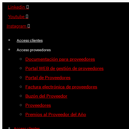
Saltar
Linkedin
al
Youtube
contenido
Instagram
Acceso clientes
Acceso proveedores
Documentación para proveedores
Portal WEB de gestión de proveedores
Portal de Proveedores
Factura electrónica de proveedores
Buzón del Proveedor
Proveedores
Premios al Proveedor del Año
Acceso clientes