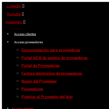
Saltar
Linkedin
al
Youtube
contenido
Instagram
Acceso clientes
Acceso proveedores
Documentación para proveedores
Portal WEB de gestión de proveedores
Portal de Proveedores
Factura electrónica de proveedores
Buzón del Proveedor
Proveedores
Premios al Proveedor del Año
Acceso clientes