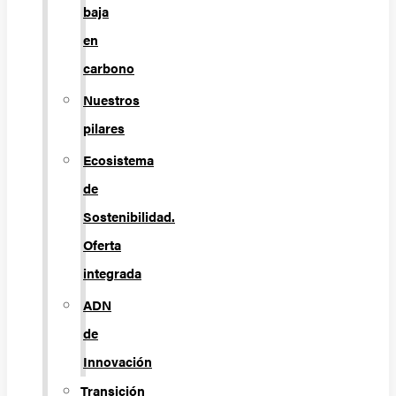
baja
en
carbono
Nuestros
pilares
Ecosistema
de
Sostenibilidad.
Oferta
integrada
ADN
de
Innovación
Transición