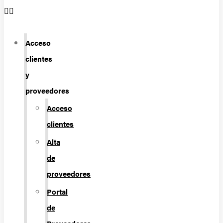
Acceso
clientes
y
proveedores
Acceso
clientes
Alta
de
proveedores
Portal
de