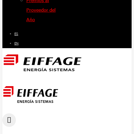
Premios al
Proveedor del
Año
ES
EN