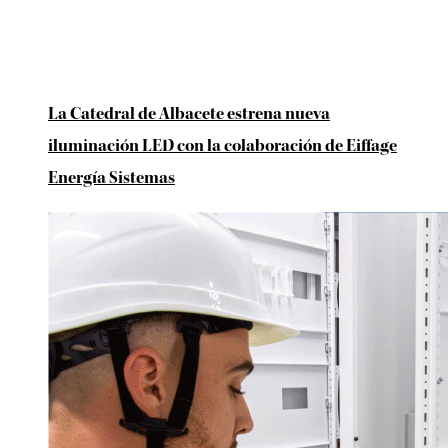
La Catedral de Albacete estrena nueva
iluminación LED con la colaboración de Eiffage
Energía Sistemas