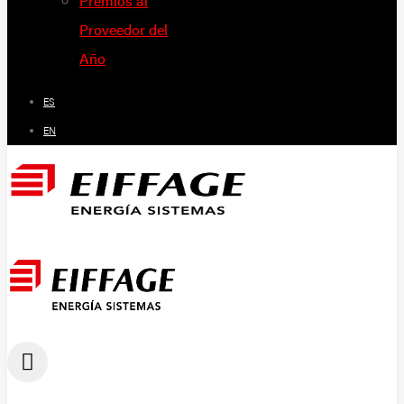
Premios al
Proveedor del
Año
ES
EN