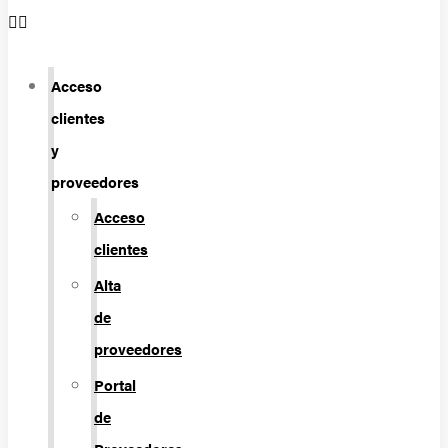
Acceso
clientes
y
proveedores
Acceso
clientes
Alta
de
proveedores
Portal
de