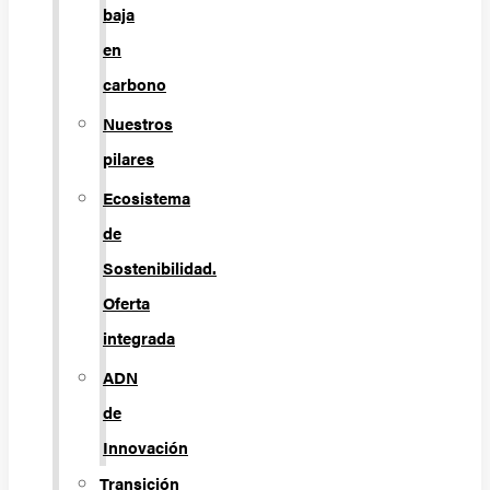
baja
en
carbono
Nuestros
pilares
Ecosistema
de
Sostenibilidad.
Oferta
integrada
ADN
de
Innovación
Transición