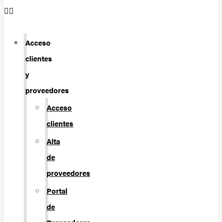
Acceso
clientes
y
proveedores
Acceso
clientes
Alta
de
proveedores
Portal
de