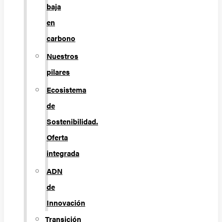
baja
en
carbono
Nuestros
pilares
Ecosistema
de
Sostenibilidad.
Oferta
integrada
ADN
de
Innovación
Transición