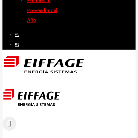
Premios al
Proveedor del
Año
ES
EN