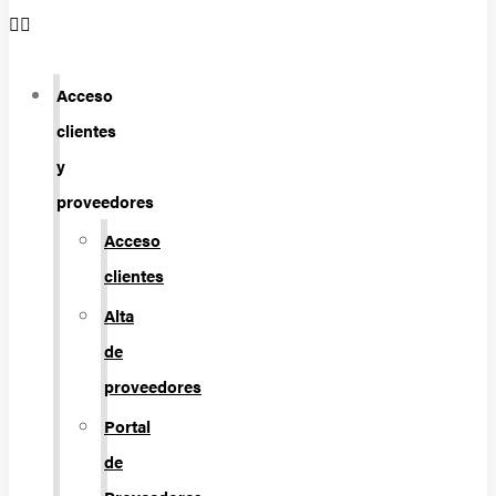
Acceso
clientes
y
proveedores
Acceso
clientes
Alta
de
proveedores
Portal
de