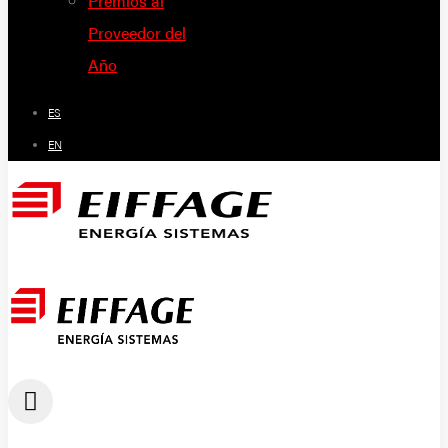
Premios al
Proveedor del
Año
ES
EN