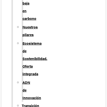
baja
en
carbono
Nuestros
pilares
Ecosistema
de
Sostenibilidad.
Oferta
integrada
ADN
de
Innovación
Transición