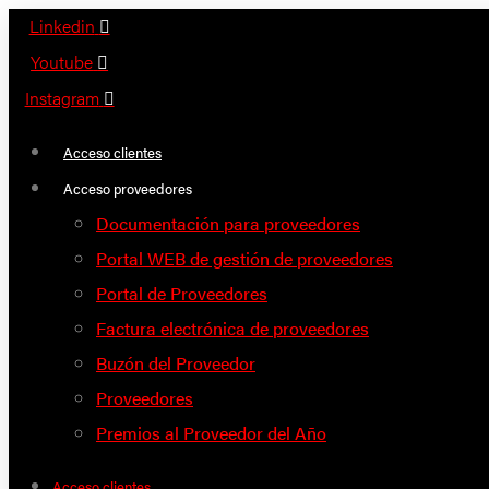
Saltar
Linkedin
al
Youtube
contenido
Instagram
Acceso clientes
Acceso proveedores
Documentación para proveedores
Portal WEB de gestión de proveedores
Portal de Proveedores
Factura electrónica de proveedores
Buzón del Proveedor
Proveedores
Premios al Proveedor del Año
Acceso clientes