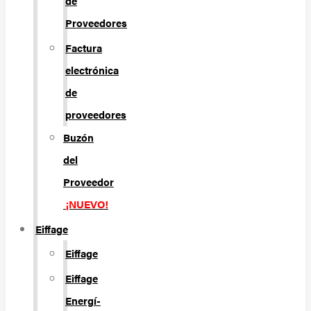
de
Proveedores
Factura
electrónica
de
proveedores
Buzón
del
Proveedor
¡NUEVO!
Eiffage
Eiffage
Eiffage
Energí­