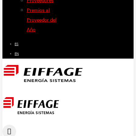
Proveedores
Premios al
Proveedor del
Año
ES
EN