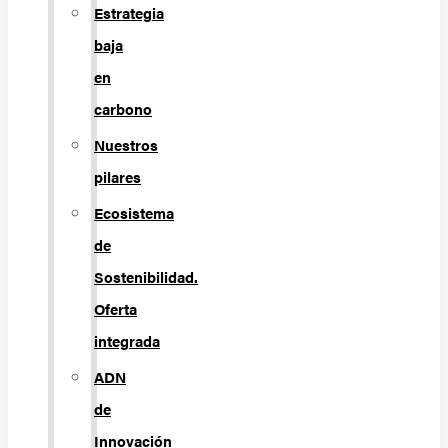
Estrategia
baja
en
carbono
Nuestros
pilares
Ecosistema
de
Sostenibilidad.
Oferta
integrada
ADN
de
Innovación