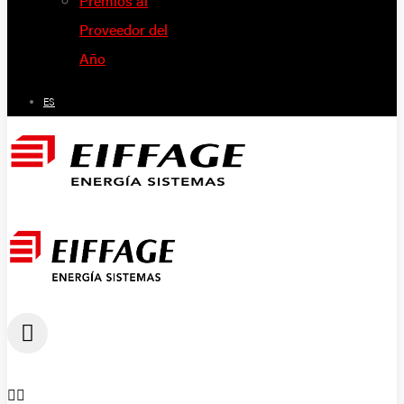
Premios al
Proveedor del
Año
ES