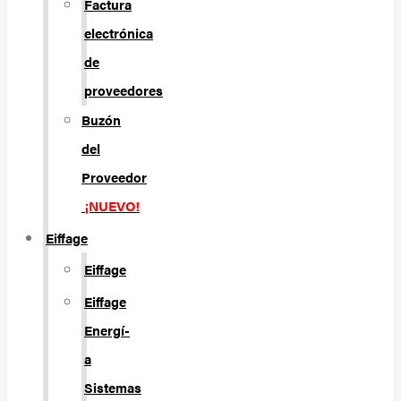
Factura
electrónica
de
proveedores
Buzón
del
Proveedor
¡NUEVO!
Eiffage
Eiffage
Eiffage
Energí­
a
Sistemas