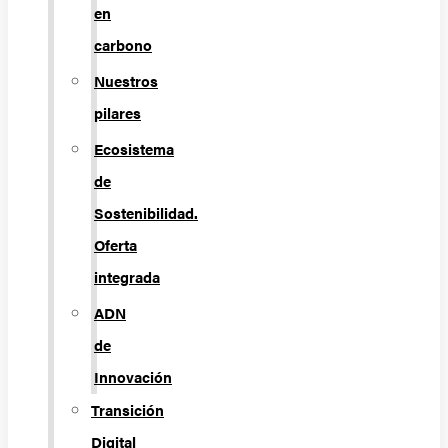
en
carbono
Nuestros
pilares
Ecosistema
de
Sostenibilidad.
Oferta
integrada
ADN
de
Innovación
Transición
Digital