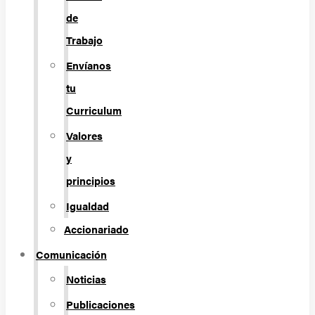
de
Trabajo
Envíanos
tu
Curriculum
Valores
y
principios
Igualdad
Accionariado
Comunicación
Noticias
Publicaciones