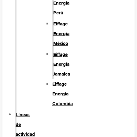
Energía
Perú
Eiffage
Energía
México
Eiffage
Energía
Jamaica
Eiffage
Energía
Colombia
Líneas
de
actividad