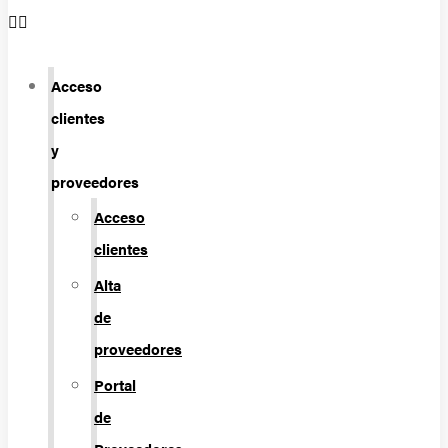
Acceso
clientes
y
proveedores
Acceso
clientes
Alta
de
proveedores
Portal
de