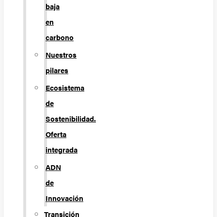
baja
en
carbono
Nuestros
pilares
Ecosistema
de
Sostenibilidad.
Oferta
integrada
ADN
de
Innovación
Transición