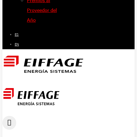
Premios al
Proveedor del
Año
ES
EN