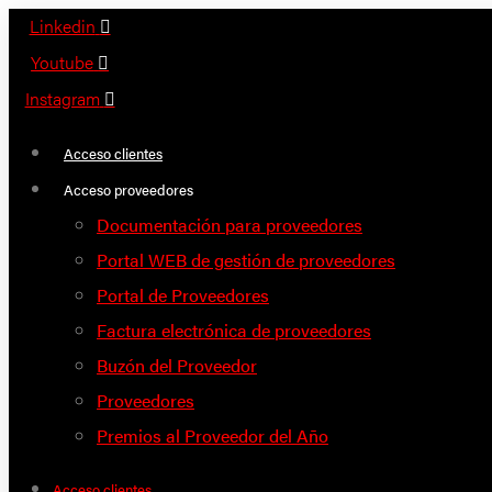
Saltar
Linkedin
al
Youtube
contenido
Instagram
Acceso clientes
Acceso proveedores
Documentación para proveedores
Portal WEB de gestión de proveedores
Portal de Proveedores
Factura electrónica de proveedores
Buzón del Proveedor
Proveedores
Premios al Proveedor del Año
Acceso clientes