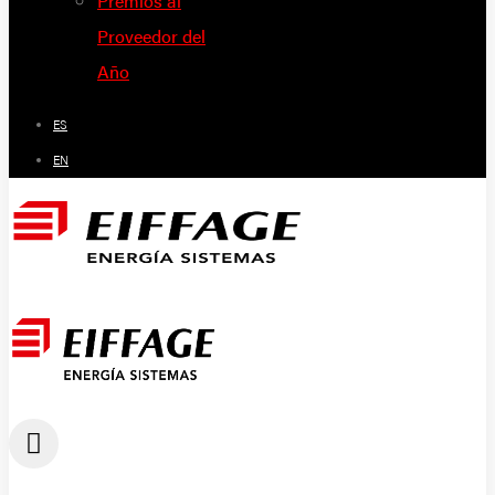
Premios al
Proveedor del
Año
ES
EN