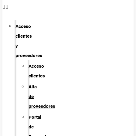
Acceso
clientes
y
proveedores
Acceso
clientes
Alta
de
proveedores
Portal
de