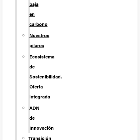
baja
en
carbono
Nuestros
pilares
Ecosistema
de
Sostenibilidad.
Oferta
integrada
ADN
de
Innovación
Transición