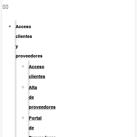
Acceso
clientes
y
proveedores
Acceso
clientes
Alta
de
proveedores
Portal
de