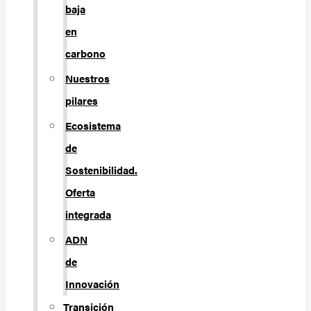
baja
en
carbono
Nuestros
pilares
Ecosistema
de
Sostenibilidad.
Oferta
integrada
ADN
de
Innovación
Transición