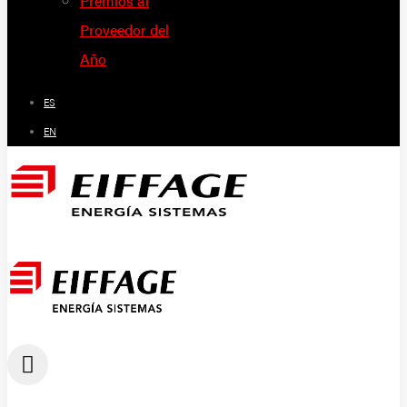
Premios al
Proveedor del
Año
ES
EN