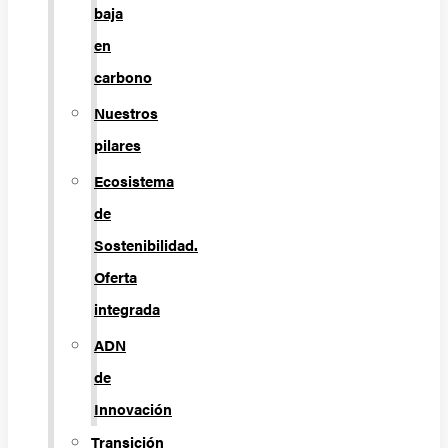
baja
en
carbono
Nuestros
pilares
Ecosistema
de
Sostenibilidad.
Oferta
integrada
ADN
de
Innovación
Transición