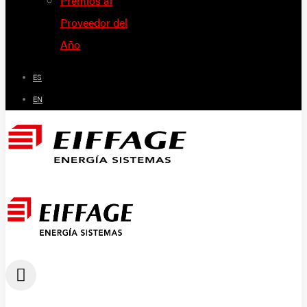
Premios al
Proveedor del
Año
ES
EN