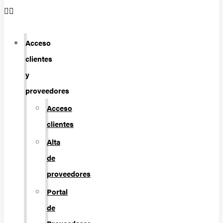
Acceso
clientes
y
proveedores
Acceso
clientes
Alta
de
proveedores
Portal
de