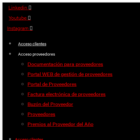
Saltar
Linkedin
al
Youtube
contenido
Instagram
Acceso clientes
Acceso proveedores
Documentación para proveedores
Portal WEB de gestión de proveedores
Portal de Proveedores
Factura electrónica de proveedores
Buzón del Proveedor
Proveedores
Premios al Proveedor del Año
Acceso clientes