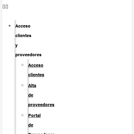
Acceso
clientes
y
proveedores
Acceso
clientes
Alta
de
proveedores
Portal
de