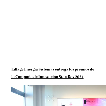
Eiffage Energía Sistemas entrega los premios de
la Campaña de Innovación StartBox 2024