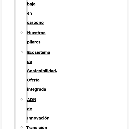
baja
en
carbono
Nuestros
pilares
Ecosistema
de
Sostenibilidad.
Oferta
integrada
ADN
de
Innovación
Transición