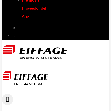
Premios al
Proveedor del
Año
ES
EN