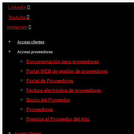
Saltar
Linkedin
al
Youtube
contenido
Instagram
Acceso clientes
Acceso proveedores
Documentación para proveedores
Portal WEB de gestión de proveedores
Portal de Proveedores
Factura electrónica de proveedores
Buzón del Proveedor
Proveedores
Premios al Proveedor del Año
Acceso clientes