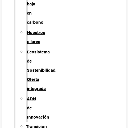
baja
en
carbono
Nuestros
pilares
Ecosistema
de
Sostenibilidad.
Oferta
integrada
ADN
de
Innovación
Transición