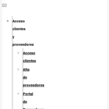
Acceso
clientes
y
proveedores
Acceso
clientes
Alta
de
proveedores
Portal
de