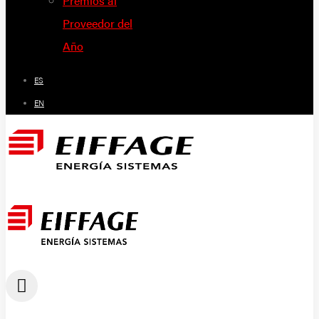
Premios al
Proveedor del
Año
ES
EN