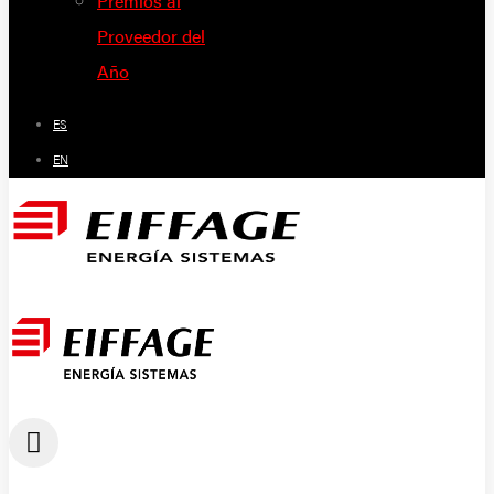
Premios al
Proveedor del
Año
ES
EN