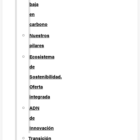
baja
en
carbono
Nuestros
pilares
Ecosistema
de
Sostenibilidad.
Oferta
integrada
ADN
de
Innovación
Transición