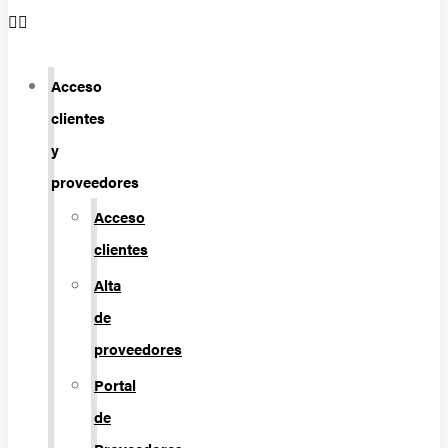
Acceso
clientes
y
proveedores
Acceso
clientes
Alta
de
proveedores
Portal
de