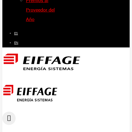
Premios al
Proveedor del
Año
ES
EN