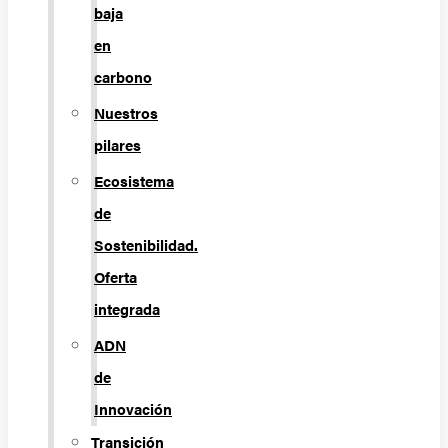
baja
en
carbono
Nuestros
pilares
Ecosistema
de
Sostenibilidad.
Oferta
integrada
ADN
de
Innovación
Transición