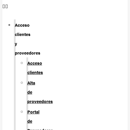
Acceso
clientes
y
proveedores
Acceso
clientes
Alta
de
proveedores
Portal
de