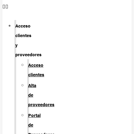
Acceso
clientes
y
proveedores
Acceso
clientes
Alta
de
proveedores
Portal
de