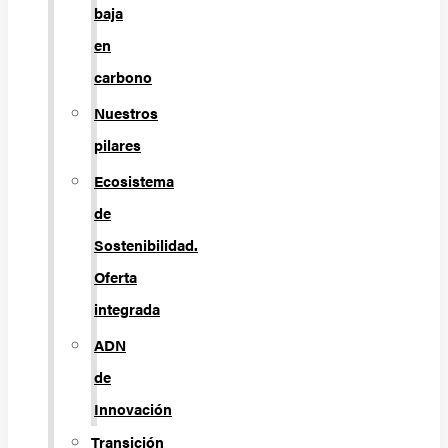
baja
en
carbono
Nuestros
pilares
Ecosistema
de
Sostenibilidad.
Oferta
integrada
ADN
de
Innovación
Transición