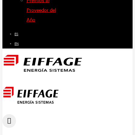
Premios al
Proveedor del
Año
ES
EN