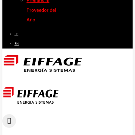
Premios al
Proveedor del
Año
ES
EN