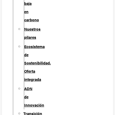
baja
en
carbono
Nuestros
pilares
Ecosistema
de
Sostenibilidad.
Oferta
integrada
ADN
de
Innovación
Transición