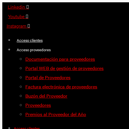
Saltar
Linkedin
al
Youtube
contenido
Instagram
Acceso clientes
Acceso proveedores
Documentación para proveedores
Portal WEB de gestión de proveedores
Portal de Proveedores
Factura electrónica de proveedores
Buzón del Proveedor
Proveedores
Premios al Proveedor del Año
Acceso clientes