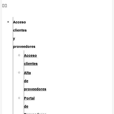
Acceso
clientes
y
proveedores
Acceso
clientes
Alta
de
proveedores
Portal
de