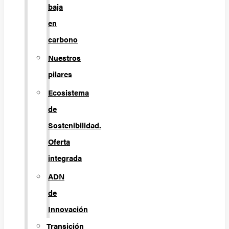
baja
en
carbono
Nuestros
pilares
Ecosistema
de
Sostenibilidad.
Oferta
integrada
ADN
de
Innovación
Transición