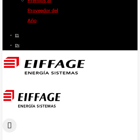
Premios al
Proveedor del
Año
ES
EN