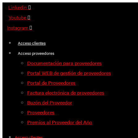
Saltar
Linkedin
al
Youtube
contenido
Instagram
Acceso clientes
Acceso proveedores
Documentación para proveedores
Portal WEB de gestión de proveedores
Portal de Proveedores
Factura electrónica de proveedores
Buzón del Proveedor
Proveedores
Premios al Proveedor del Año
Acceso clientes