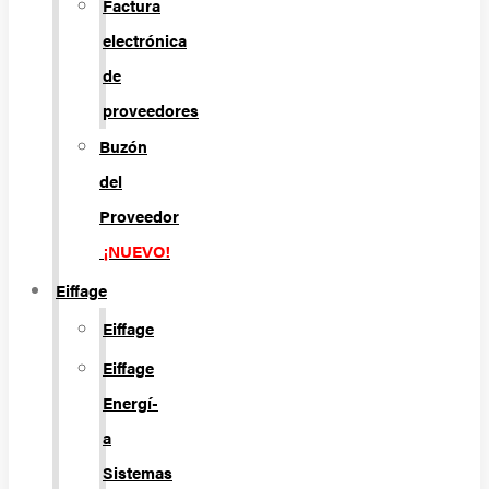
Factura
electrónica
de
proveedores
Buzón
del
Proveedor
¡NUEVO!
Eiffage
Eiffage
Eiffage
Energí­
a
Sistemas