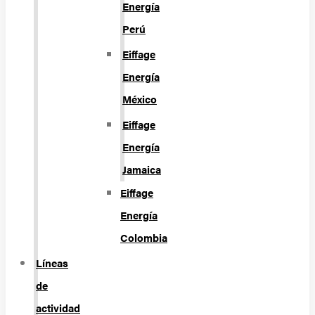
Energía
Perú
Eiffage
Energía
México
Eiffage
Energía
Jamaica
Eiffage
Energía
Colombia
Líneas
de
actividad