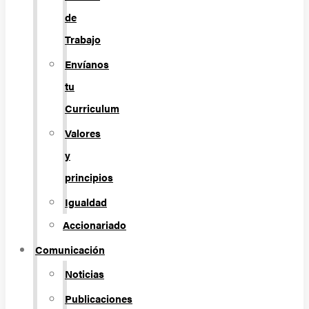
de
Trabajo
Envíanos
tu
Curriculum
Valores
y
principios
Igualdad
Accionariado
Comunicación
Noticias
Publicaciones