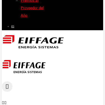
Premios al
Proveedor del
Año
ES