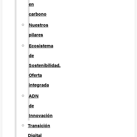
en
carbono
Nuestros
pilares
Ecosistema
de
Sostenibilidad.
Oferta
integrada
ADN
de
Innovación
Transición
Digital