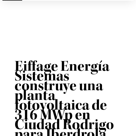
Eiffage Energía
Sistemas
construye una
planta
fotovoltaica de
316 MWp en
Ciudad Rodrigo
para Iberdrola