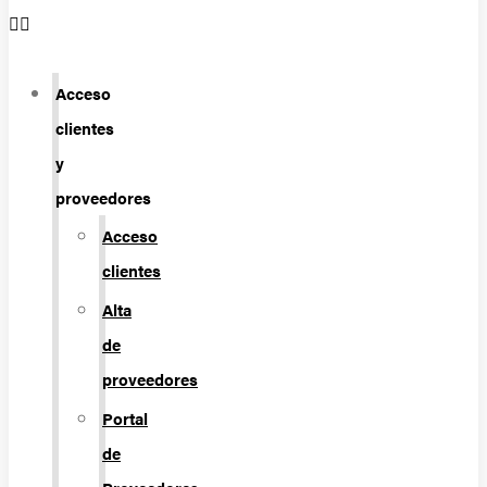
Acceso
clientes
y
proveedores
Acceso
clientes
Alta
de
proveedores
Portal
de