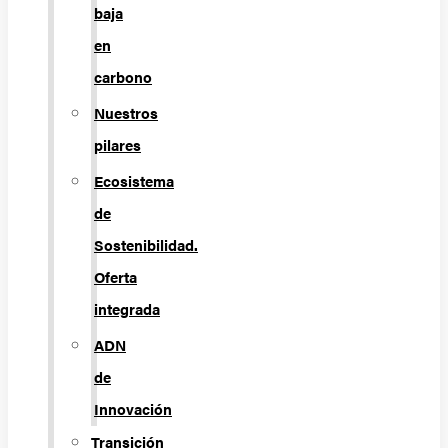
baja
en
carbono
Nuestros
pilares
Ecosistema
de
Sostenibilidad.
Oferta
integrada
ADN
de
Innovación
Transición