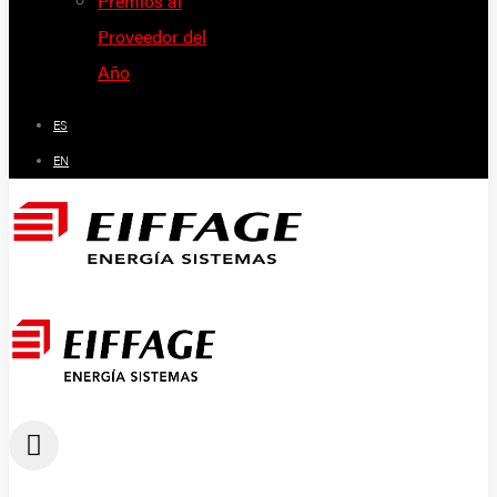
Premios al
Proveedor del
Año
ES
EN