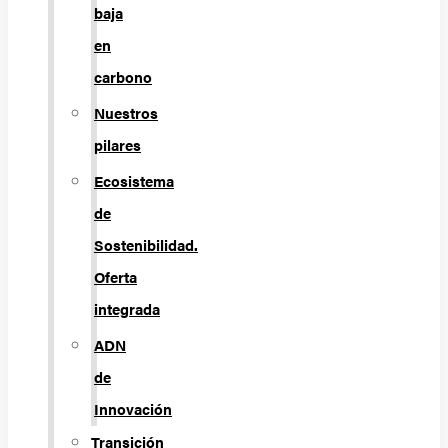
baja
en
carbono
Nuestros
pilares
Ecosistema
de
Sostenibilidad.
Oferta
integrada
ADN
de
Innovación
Transición