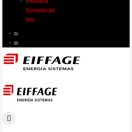
Premios al
Proveedor del
Año
ES
EN