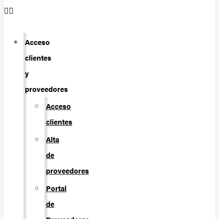
Acceso
clientes
y
proveedores
Acceso
clientes
Alta
de
proveedores
Portal
de