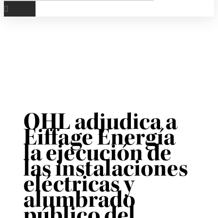
OHL adjudica a
Eiffage Energía
la ejecución de
las instalaciones
eléctricas y
alumbrado
público del