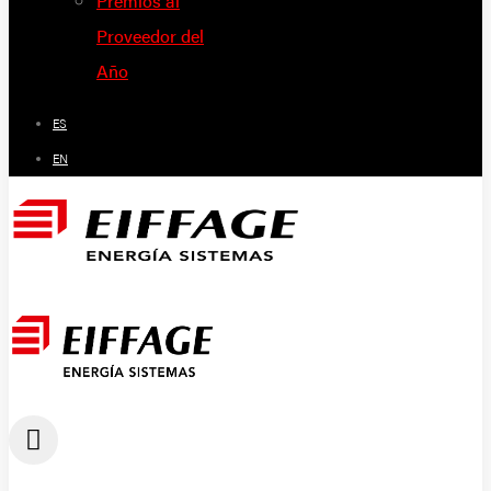
Premios al
Proveedor del
Año
ES
EN