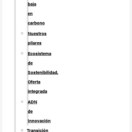
baja
en
carbono
Nuestros
pilares
Ecosistema
de
Sostenibilidad.
Oferta
integrada
ADN
de
Innovación
Transición