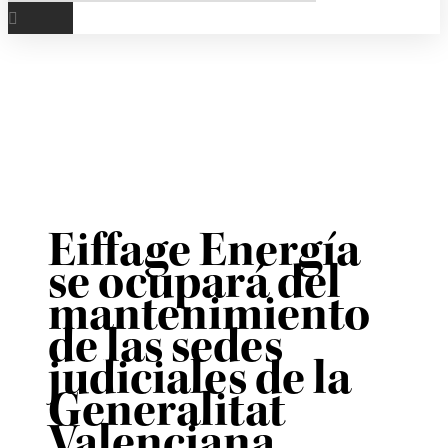
Eiffage Energía
se ocupará del
mantenimiento
de las sedes
judiciales de la
Generalitat
Valenciana