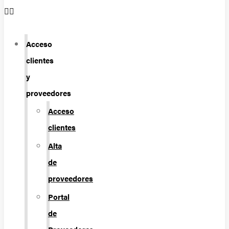
Acceso
clientes
y
proveedores
Acceso
clientes
Alta
de
proveedores
Portal
de