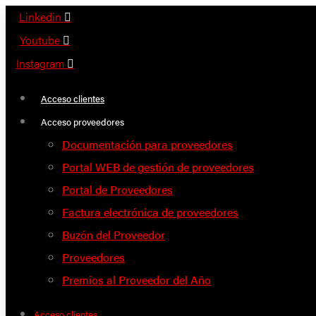
Saltar
Linkedin
al
Youtube
contenido
Instagram
Acceso clientes
Acceso proveedores
Documentación para proveedores
Portal WEB de gestión de proveedores
Portal de Proveedores
Factura electrónica de proveedores
Buzón del Proveedor
Proveedores
Premios al Proveedor del Año
Acceso clientes