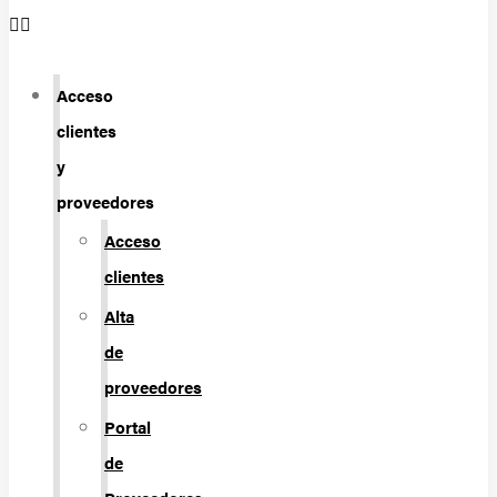
Acceso
clientes
y
proveedores
Acceso
clientes
Alta
de
proveedores
Portal
de