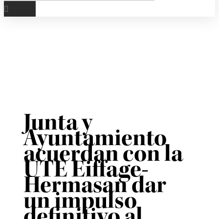
Junta y
Ayuntamiento
acuerdan con la
UTE Eiffage-
Hermasan dar
un impulso
definitivo al