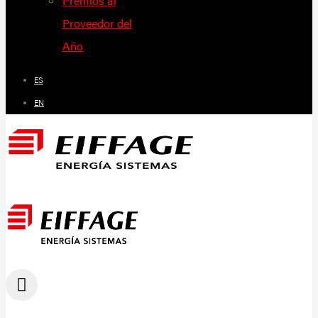
Premios al
Proveedor del
Año
ES
EN