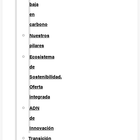
baja
en
carbono
Nuestros
pilares
Ecosistema
de
Sostenibilidad.
Oferta
integrada
ADN
de
Innovación
Transición