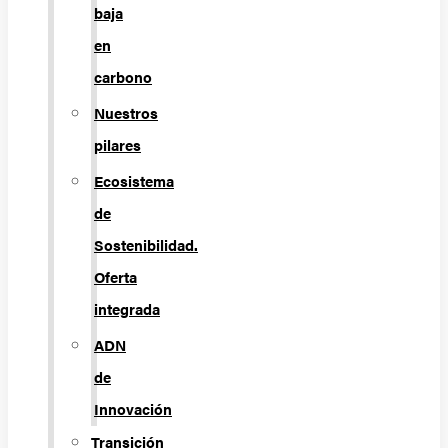
baja
en
carbono
Nuestros
pilares
Ecosistema
de
Sostenibilidad.
Oferta
integrada
ADN
de
Innovación
Transición