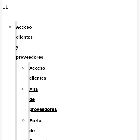
Acceso
clientes
y
proveedores
Acceso
clientes
Alta
de
proveedores
Portal
de