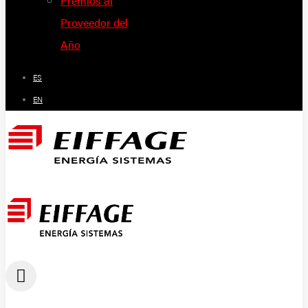
Premios al
Proveedor del
Año
ES
EN