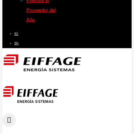
Premios al
Proveedor del
Año
ES
EN