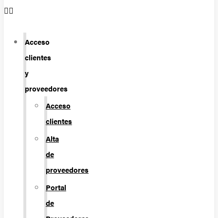
Acceso
clientes
y
proveedores
Acceso
clientes
Alta
de
proveedores
Portal
de