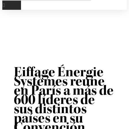
Eiffage Énergie
Systèmes reúne
en París a más de
600 líderes de
sus distintos
países en su
Convención