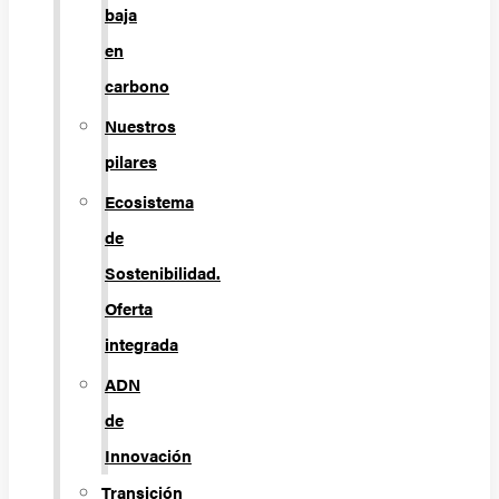
baja
en
carbono
Nuestros
pilares
Ecosistema
de
Sostenibilidad.
Oferta
integrada
ADN
de
Innovación
Transición