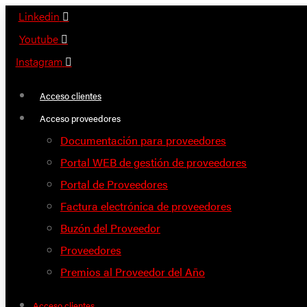
Saltar
Linkedin
al
Youtube
contenido
Instagram
Acceso clientes
Acceso proveedores
Documentación para proveedores
Portal WEB de gestión de proveedores
Portal de Proveedores
Factura electrónica de proveedores
Buzón del Proveedor
Proveedores
Premios al Proveedor del Año
Acceso clientes