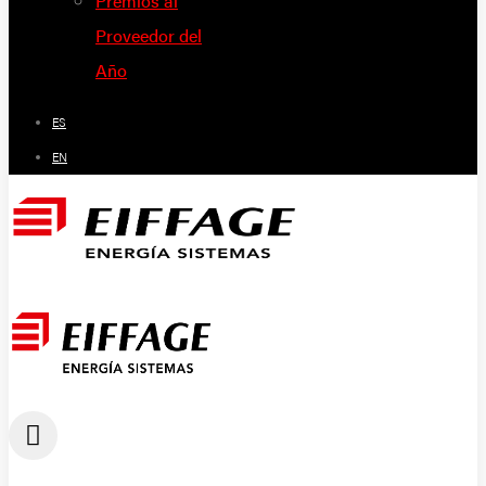
Premios al
Proveedor del
Año
ES
EN