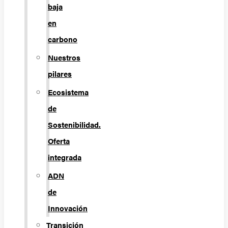
baja
en
carbono
Nuestros
pilares
Ecosistema
de
Sostenibilidad.
Oferta
integrada
ADN
de
Innovación
Transición