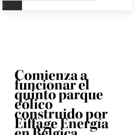
Comienza a
funcionar el
quinto parque
eólico
construido por
Eiffage Energía
en Bélgica