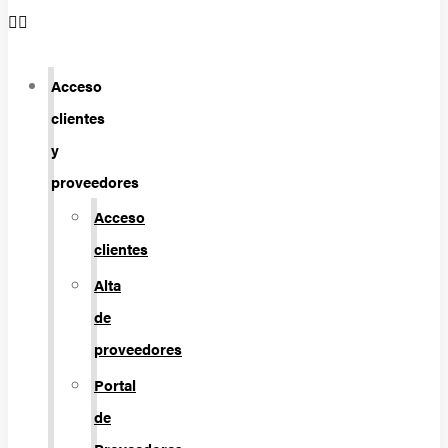
Acceso
clientes
y
proveedores
Acceso
clientes
Alta
de
proveedores
Portal
de