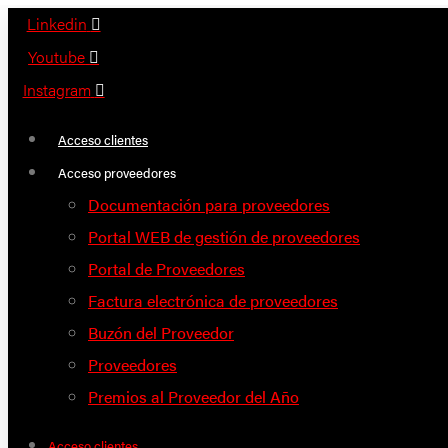
Saltar
Linkedin
al
Youtube
contenido
Instagram
Acceso clientes
Acceso proveedores
Documentación para proveedores
Portal WEB de gestión de proveedores
Portal de Proveedores
Factura electrónica de proveedores
Buzón del Proveedor
Proveedores
Premios al Proveedor del Año
Acceso clientes