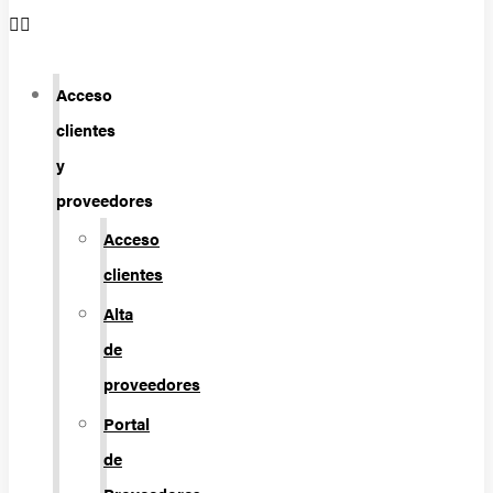
Acceso
clientes
y
proveedores
Acceso
clientes
Alta
de
proveedores
Portal
de