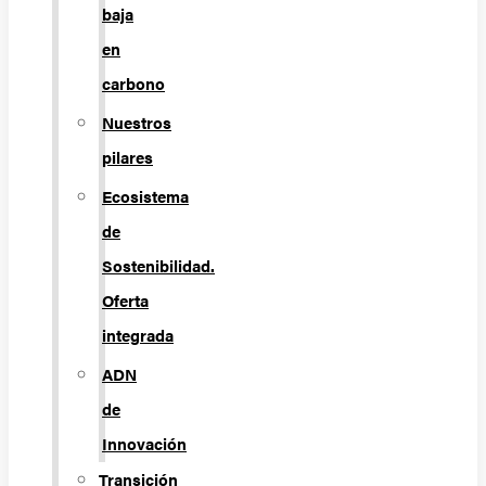
baja
en
carbono
Nuestros
pilares
Ecosistema
de
Sostenibilidad.
Oferta
integrada
ADN
de
Innovación
Transición