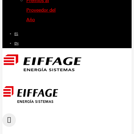
Premios al
Proveedor del
Año
ES
EN