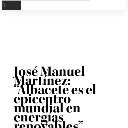
José Manuel
Martínez:
“Albacete es el
epicentro
mundial en
energías
renovables”