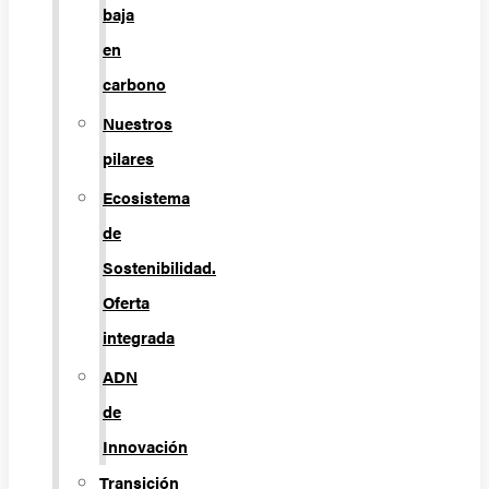
baja
en
carbono
Nuestros
pilares
Ecosistema
de
Sostenibilidad.
Oferta
integrada
ADN
de
Innovación
Transición