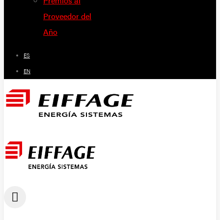
Premios al
Proveedor del
Año
ES
EN