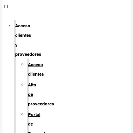
Acceso
clientes
y
proveedores
Acceso
clientes
Alta
de
proveedores
Portal
de